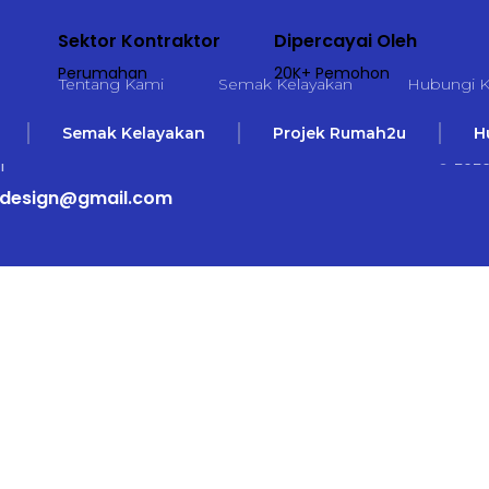
Sektor Kontraktor
Dipercayai Oleh
Perumahan
20K+ Pemohon
Tentang Kami
Semak Kelayakan
Hubungi 
Semak Kelayakan
Projek Rumah2u
H
© 2026
i
design@gmail.com