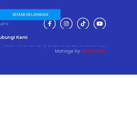
SEMAK KELAYAKAN
Kami
ubungi Kami
 Ikatan Intra Sdn. Bhd (0725119K / 200601005370) .
Manage by
LamanWeb