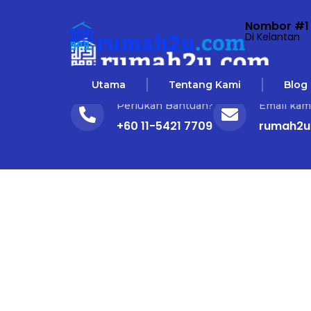
Nombor #1
Di Kelantan
Utama
Tentang Kami
Blog
Perlukan Bantuan?
Email kam
+60 11-5421 7709
rumah2u